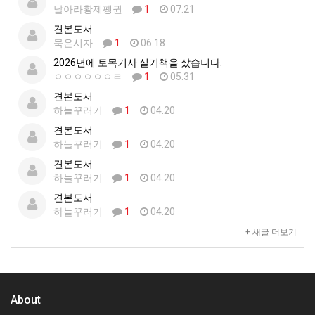
날아라황제펭귄
1
07.21
견본도서
묵은시자
1
06.18
2026년에 토목기사 실기책을 샀습니다.
ㅇㅇㅇㅇㅇㅇㄹ
1
05.31
견본도서
하늘꾸러기
1
04.20
견본도서
하늘꾸러기
1
04.20
견본도서
하늘꾸러기
1
04.20
견본도서
하늘꾸러기
1
04.20
+ 새글 더보기
About