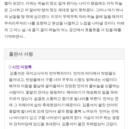
뱉어 보았다. 이제는 하늘의 뜻도 알게 된다는 나이가 됐음에도 아직 하늘
은 고사하고 저 밑바닥 땅의 뜻도 제대로 알지 못하겠다. 그러나 여기 하나
의 낟알을 땅 위에 심으련다. 이것이 무럭무럭 자라 하늘 끝에 닿을 때까지
주저리주저리 나를 표현하고 현상을 나열하고 느낌을 나타낼 것이다. 미래
의 그 어느 날, 내 줄기 끝이 하늘의 어느 공간에서 흐물흐물 서 있을 때를
기약하면서...
출판사 서평
□ 시인 이정록
김홍석은 국어교사이자 언어학자이다. 언어의 바다에서 빗방울도
들어내고, 빗방울에서 구름 너머 우주의 시원도 밝혀내는 사람이다.
해저의 어둠을 물낯에 끌어올려서 찬란한 언어의 물비늘을 선물하는
사람이다. 꽃밭의 언어는 평등하다. 해바라기가 채송화의 말을 윽박
지르지 않는다. 숨결로 소통하고 향기로 벌나비를 부른다. 언어는 존
재 그 자체이며 삶의 축제현장이기 때문이다. 김홍석이 펼친 언어의
꽃밭에 벌나비로 오래 앉아서 꿀과 향을 흠뻑 느껴보자. 언어는 언제
나 바다보다 깊고 구름 너머보다 설레게 한다. 가슴이 마꾸 뛰는 생명
의 잔치마당에 당신을 초대한다. 김홍석이 펼친 두레밥상이 고맙다.