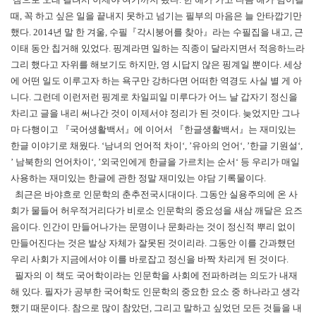
때, 꼭 하고 싶은 일을 끝내지 못하고 넘기는 필부의 마음은 늘 안타깝기만
했다. 2014년 말 한 겨울, 수필『각시붕어를 찾아』라는 수필집을 내고, 근
이태 동안 칩거해 있었다. 핑계라면 일하는 직종이 달라지면서 적응하느라
그리 했다고 자위를 해보기도 하지만, 영 시답지 않은 핑계일 뿐이다. 세상
에 어떤 일도 이루고자 하는 욕구만 강하다면 어떠한 역경도 사실 별 게 아
니다. 그런데 이런저런 핑계로 차일피일 미루다가 어느 날 갑자기 정신을
차리고 글을 내리 써나간 것이 이제서야 정리가 된 것이다. 늦었지만 그나
마 다행이고 『국어생활백서』에 이어서 『한글생활백서』는 재미있는
한글 이야기로 채웠다. ‘남녀의 언어적 차이‘, ’유아의 언어‘, ’한글 기원설‘,
’ 남북한의 언어차이‘, ’외국인에게 한글을 가르치는 순서‘ 등 우리가 매일
사용하는 재미있는 한글에 관한 정말 재미있는 야담 기록물이다.
최근은 바야흐로 인문학의 춘추전국시대이다. 그동안 실용주의에 온 사
회가 물들어 허우적거리다가 비로소 인문학의 중요성을 새삼 깨달은 요즈
음이다. 인간이 만들어나가는 문명이나 문화라는 것이 정신적 뿌리 없이
만들어진다는 것은 발상 자체가 잘못된 것이리라. 그동안 이를 간과했던
우리 사회가 지금에서야 이를 바로잡고 정신을 바짝 차리게 된 것이다.
필자의 이 책도 국어학이라는 인문학을 사회에 전파하려는 의도가 내재
해 있다. 필자가 공부한 국어학도 인문학의 중요한 요소 중 하나라고 생각
했기 때문이다. 참으로 많이 참았던, 그리고 말하고 싶었던 모든 것들을 내