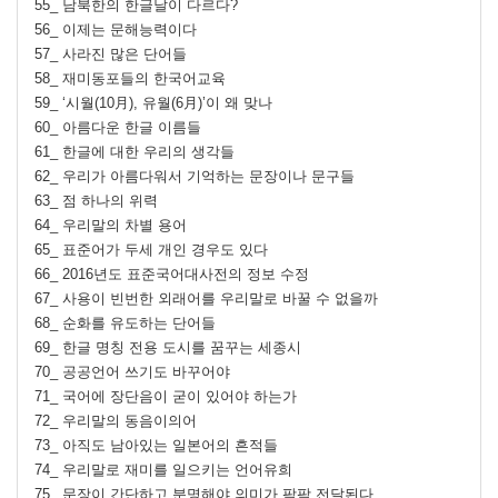
55_ 남북한의 한글날이 다르다?
56_ 이제는 문해능력이다
57_ 사라진 많은 단어들
58_ 재미동포들의 한국어교육
59_ ‘시월(10月), 유월(6月)’이 왜 맞나
60_ 아름다운 한글 이름들
61_ 한글에 대한 우리의 생각들
62_ 우리가 아름다워서 기억하는 문장이나 문구들
63_ 점 하나의 위력
64_ 우리말의 차별 용어
65_ 표준어가 두세 개인 경우도 있다
66_ 2016년도 표준국어대사전의 정보 수정
67_ 사용이 빈번한 외래어를 우리말로 바꿀 수 없을까
68_ 순화를 유도하는 단어들
69_ 한글 명칭 전용 도시를 꿈꾸는 세종시
70_ 공공언어 쓰기도 바꾸어야
71_ 국어에 장단음이 굳이 있어야 하는가
72_ 우리말의 동음이의어
73_ 아직도 남아있는 일본어의 흔적들
74_ 우리말로 재미를 일으키는 언어유희
75_ 문장이 간단하고 분명해야 의미가 팍팍 전달된다