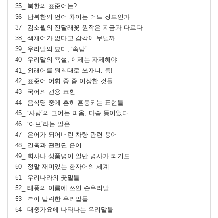
35_ 북한의 표준어는?
36_ 남북한의 언어 차이는 어느 정도인가
37_ 김소월의 진달래꽃 원작은 지금과 다르다
38_ 색채어가 없다고 감각이 무딜까
39_ 우리말의 묘미, ‘속담’
40_ 우리말의 욕설, 이제는 자제해야
41_ 외래어를 원칙대로 쓰자니, 좀!
42_ 표준어 어휘 중 좀 이상한 것들
43_ 국어의 관용 표현
44_ 음식명 중에 흔히 혼동되는 표현들
45_ ‘사랑’의 고어는 괴옴, 다솜 등이었다
46_ ‘여보’라는 말은
47_ 은어가 되어버린 차량 관련 용어
48_ 건축과 관련된 은어
49_ 회사나 상품명이 일반 명사가 되기도
50_ 정말 재미있는 한자어의 세계
51_ 우리나라의 꽃말들
52_ 태풍의 이름에 쓰인 순우리말
53_ ㄹ이 탈락한 우리말들
54_ 대중가요에 나타나는 우리말들