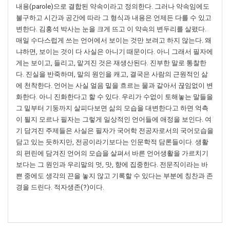
내용(parole)으로 결합된 약속이라고 정의한다. 그러나 약속임에도
불구하고 시간과 공간에 따라 그 형식과 내용은 언제든 다를 수 있고
변한다. 김홍석 박사는 눈을 크게 뜨고 이 약속의 변두리를 살폈다.
매일 수다스럽게 쓰는 언어에서 보이는 것만 보려고 하지 않는다. 왜
냐하면, 보이는 것이 다 사실은 아니기 때문이다. 아니 그래서 필자에
게는 보이고, 들리고, 맡겨진 것은 재생산된다. 진부한 말로 통찰한
다. 진실을 반죽하며, 말의 원인을 캐고, 결국은 사람의 근원적인 삶
에 천착한다. 언어는 사실 얼음 밑을 흐르는 물과 같아서 끊임없이 변
화한다. 아니 진화한다고 할 수 있다. 우리가 수없이 토해놓는 말들을
그 밑부터 기둥까지 살피다보면 삶의 모습을 대변한다고 하면 억측
이 될지 모르나 필자는 그렇게 일상적인 언어들에 애정을 보인다. 여
기 담겨진 주제들은 사실은 필자가 국어학 전공자로서의 국어모습을
담고 있는 듯하지만, 전공이라기보다는 인문학적 담론들이다. 생활
의 편린에 담겨진 언어의 모습을 살펴서 바른 언어생활을 가르치기
보다는 그 원인과 우리말의 멋, 맛, 향에 집중한다. 전문직이라는 바
쁜 중에도 생각의 끈을 놓지 않고 기록할 수 있다는 부분에 칭찬과 존
경을 드린다. 적자생존(?)이다.