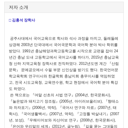
저자 소개
□ 김홍석 장학사
공주사대에서 국어교육으로 학사와 석사 과정을 마치고, 둘레둘레
상경해 2003년 단국대에서 국어국문학과 국어학 분야 박사 학위를
받았다. 1991년 충남해양과학고등학교를 시작으로 교편을 잡아 24
년간 충남 도내 고등학교에서 국어교사를 하다가, 2015년 충남교육
청 산하 지역교육청 장학사로 전직하였다. 2012년도엔 계간 『산림
문학』 문예공모에서 수필 부문 신인상을 받기도 했다. 한국언어문
학교육학회 연구이사와 한글학회 충남지회 총무이사를 역임하였
고, 전국 시도교육청, 교육연수원, 학교 현장에서 국어학 분야 특강
도 하였다.
쓴 책으로는 『여말 선초의 서법 연구』(2004년, 한국문화사),
『눌은밥과 돼지고기 장조림』(2005년, 아이러브올리브), 『형태소
와 차자표기』(2006년, 역락), 『국어사 연구와 자료』(2007년, 태
학사), 『국어생활백서』(2007년, 역락), 『고정틀 박살내기』(2007
년, 보성), 『우해이어보와 자산어보 연구』(2008년, 한국문화사),
『은어와 우리말의 세계』(2011년, 글누림), 『길을 묻는 그대들의