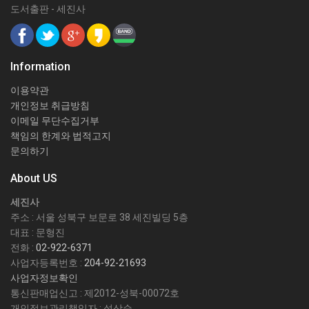
도서출판 - 세진사
Information
이용약관
개인정보 취급방침
이메일 무단수집거부
책임의 한계와 법적고지
문의하기
About US
세진사
주소 : 서울 성북구 보문로 38 세진빌딩 5층
대표 : 문형진
전화 :
02-922-6371
사업자등록번호 :
204-92-21693
사업자정보확인
통신판매업신고 : 제2012-성북-00072호
개인정보관리책임자 : 설삼순