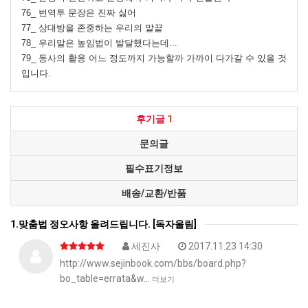
76_ 번역투 문장은 진짜 싫어
77_ 상대방을 존중하는 우리의 말끝
78_ 우리말은 높임법이 발달했다는데...
79_ 동사의 활용 어느 정도까지 가능할까 가까이 다가갈 수 있을 것
입니다.
후기글
1
문의글
필수표기정보
배송/교환/반품
1.맞춤법 정오사항 올려드립니다. [독자올림]
세진사
2017.11.23 14:30
http://www.sejinbook.com/bbs/board.php?
bo_table=errata&w…
더보기