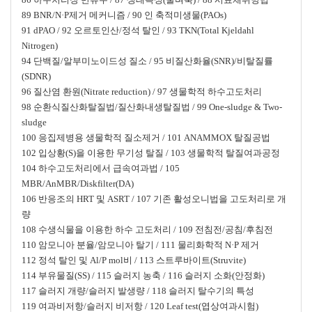
89 BNR/N·P제거 메커니즘 / 90 인 축적미생물(PAOs)
91 dPAO / 92 오르토인산/정석 탈인 / 93 TKN(Total Kjeldahl
Nitrogen)
94 단백질/알부미노이드성 질소 / 95 비질산화율(SNR)/비탈질률
(SDNR)
96 질산염 환원(Nitrate reduction) / 97 생물학적 하수고도처리
98 순환식질산화탈질법/질산화내생탈질법 / 99 One-sludge & Two-
sludge
100 응집제병용 생물학적 질소제거 / 101 ANAMMOX 탈질공법
102 입상황(S)을 이용한 무기성 탈질 / 103 생물학적 탈질여과공정
104 하수고도처리에서 급속여과법 / 105
MBR/AnMBR/Diskfilter(DA)
106 반응조의 HRT 및 ASRT / 107 기존 활성오니법을 고도처리로 개
량
108 수생식물을 이용한 하수 고도처리 / 109 전침전/공침/후침전
110 암모니아 분율/암모니아 탈기 / 111 물리화학적 N·P 제거
112 정석 탈인 및 Al/P mol비 / 113 스트루바이트(Struvite)
114 부유물질(SS) / 115 슬러지 농축 / 116 슬러지 소화(안정화)
117 슬러지 개량/슬러지 발생량 / 118 슬러지 탈수기의 특성
119 여과비저항/슬러지 비저항 / 120 Leaf test(엽상여과시험)