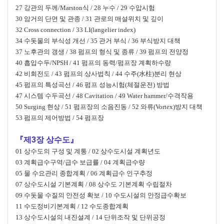
27 강관의 두께/Marston식 / 28 누수 / 29 수압시험
30 암거의 단면 및 관종 / 31 관로의 매설위치 및 깊이
32 Cross connection / 33 LI(langelier index)
34 수돗물의 부식성 개선 / 35 관거 부식 / 36 부식방지 대책
37 노후관의 갱생 / 38 펌프의 형식 및 종류 / 39 펌프의 전양정
40 흡입수두/NPSH / 41 펌프의 동력/펌프장 계획하수량
42 비회전도 / 43 펌프의 상사법칙 / 44 수주(水柱)분리 현상
45 펌프의 특성곡선 / 46 펌프 성능시험(체절운전) 방법
47 시스템 수두곡선 / 48 Cavitation / 49 Water hammer/수격작용
50 Surging 현상 / 51 펌프장의 소음진동 / 52 와류(Vortex)방지 대책
53 펌프의 제어방법 / 54 펌프장
『제3장 상수도』
01 상수도의 구성 및 계통 / 02 상수도시설 계획년도
03 계획급수구역/급수 보급률 / 04 계획급수량
05 물 수요관리 종합계획 / 06 계획급수 인구추정
07 상수도시설 기본계획 / 08 상수도 기본계획 수립절차
09 수돗물 수질의 안전성 확보 / 10 수도시설의 안정급수확보
11 수도정비기본계획 / 12 수도종합계획
13 상수도시설의 내진설계 / 14 단위조작 및 단위공정