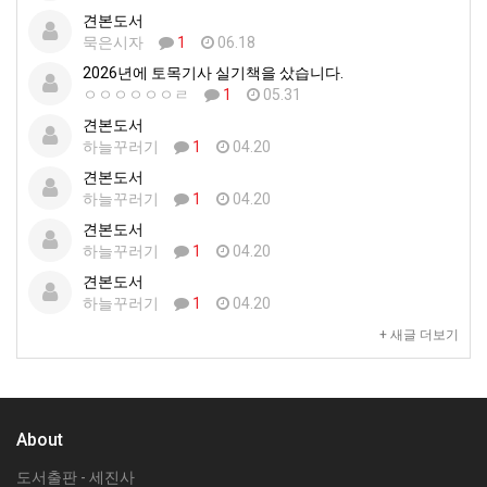
견본도서
묵은시자
1
06.18
2026년에 토목기사 실기책을 샀습니다.
ㅇㅇㅇㅇㅇㅇㄹ
1
05.31
견본도서
하늘꾸러기
1
04.20
견본도서
하늘꾸러기
1
04.20
견본도서
하늘꾸러기
1
04.20
견본도서
하늘꾸러기
1
04.20
+ 새글 더보기
About
도서출판 - 세진사