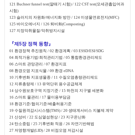
121 Buchner funnel test(깔때기 시험) / 122 CST test(모세관흡입여과
시험)
123 슬러지의 자원화/에너지화 방안 / 124 미생물연료전지(MFC)
125 바이오에너지 / 126 퇴비화(Composting)
127 지정악취물질/악취방지시설
『제5장 정책 동향』
01 환경정책 추진원칙 / 02 환경계획 / 03 ESSD/ESI/SDG
04 최적가용기법/최적관리기법 / 05 통합환경관리제도
06 스마트 관망관리 / 07 환경지표
08 환경오염 지표식물 / 09 환경 eDNA
10 기후변화 지표생물종 / 11 수질오염총량관리제도
12 지류총량제 / 13 유역단위 용수공급체계
14 상수원보호구역 지정기준 / 15 하천의 지구별 세분화
16 스마트 물관리 / 17 물이용부담금
18 환경기준/협의기준/배출허용기준
19 수질원격감시시스템(TMS) / 20 생태계서비스 지불제 계약
21 산성비 / 22 도심열섬현상 / 23 지구온난화
24 탄소중립 / 25 기후변화 적응 / 26 자연기반해법
27 저영향개발(LID) / 28 비점오염 저감시설