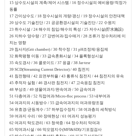
15 상수도시설의 계측/제어 시스템 / 16 정수시설의 예비용량/적정가
동률
17 간이상수도 / 18 정수시설의 개량/갱신 / 19 정수시설의 안전대책
20 상수도 기술진단 / 21 공공환경시설의 기술진단 / 22 수원지
23 취수시설 / 24 해수의 침입/해수의 특성 / 25 저수시설(貯水施設)
26 지하수 양수량 / 27 강변여과/집수매거 / 28 조류가 정수처리에 미
치는 영향
29 침사지(Grit chamber) / 30 착수정 / 31 pH조정제/응집제
32 화학평형 이동 / 33 급속혼화시설 / 34 플록형성시설
35 속도경사 / 36 콜로이드 / 37 응결 / 38 Jar-tesr
39 SCD(Streaming Current Detector) / 40 침전지
41 침전형태 / 42 표면부하율 / 43 횡류식 침전지 / 44 침전지의 유속
45 추적자 실험 / 46 경사판 침전지 / 47 고속응집 침전지
48 부상조 / 49 생물여과지/완속여과 / 50 급속여과
51 다층여과 / 52 직접여과/Micro-floc process / 53 내부여과
54 여과지의 시동방수 / 55 급속여과지의 여과유량조절
56 유효경/균등계수 / 57 하부집수장치 / 58 여과층의 세척방식
59 여과지 수리 / 60 장애현상 / 61 여과지 성능평가
62 여과지 탁도관리 / 63 청색증 / 64 정수처리 막여과
65 막여과시설 / 66 막오염지수(MFI&SDI)/기포점검사