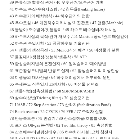
39 분류식과 합류식 관거 / 40 우수관거/오수관거 계획
41 하수도 수집/수송시스템 / 42 첨두율(Peaking factor)
43 하수관거의 배치방식 / 44 하수관거의 접합
45 우수토실 / 46 개인하수처리시설/차집관로 / 47 맨홀(Manhole)
48 물받이/오수받이/빗물받이 / 49 하수도 배수설비/재해시설
50 하수도시설의 목적/관거 개보수 / 51 Marston 공식/관로 매설깊이
52 하수관 수밀시험 / 53 공공하수도 기술진단
54 미생물의 생장곡선 / 55 Monod식의 해석 / 56 미생물의 분류
57 물질대사/생합성/생분해/생흡착 / 58 ATP
59 활성슬러지법의 운전인자 / 60 잉여슬러지/제어방법
61 표준활성오니법의 반응조 설계 / 62 활성슬러지의 이상현상
63 미생물의 대사산물 / 64 하수처리장에서 저부하의 원인
65 수세분뇨 직투입시 고려사항 / 66 미생물 선택조
67 생물막법(접촉산화법) / 68 SBR/MSBR/ASBR
69 살수여상법(Tricking filter) / 70 심층포기법
71 UASB / 72 Step Aeration / 73 산화지(Stabilization Pond)
74 Batch reactor / 75 CFSTR / 76 PFR / 77 추적자 실험
78 반응속도론 / 79 반감기 / 80 산소섭취율/호흡률 OUR
81 포기조 Off-gas 분석법 / 82 Two film theory / 83 측정방법
84 산성배수/터널광산배수 / 85 하수처리시설 1,2차 침전지
86 하수처리장 반류수 / 87 생태독성(물벼룩) / 88 시료채취방법