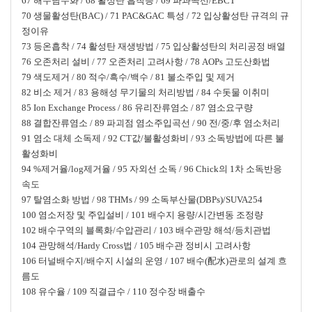
67 해수담수화 / 68 활성탄 흡착능 / 69 파과곡선/EBCT
70 생물활성탄(BAC) / 71 PAC&GAC 특성 / 72 입상활성탄 규격의 규
정이유
73 등온흡착 / 74 활성탄 재생방법 / 75 입상활성탄의 처리공정 배열
76 오존처리 설비 / 77 오존처리 고려사항 / 78 AOPs 고도산화법
79 색도제거 / 80 적수/흑수/백수 / 81 불소주입 및 제거
82 비소 제거 / 83 용해성 무기물의 처리방법 / 84 수돗물 이취미
85 Ion Exchange Process / 86 유리잔류염소 / 87 염소요구량
88 결합잔류염소 / 89 파괴점 염소주입곡선 / 90 전/중/후 염소처리
91 염소 대체 소독제 / 92 CT값/불활성화비 / 93 소독방법에 따른 불
활성화비
94 %제거율/log제거율 / 95 자외선 소독 / 96 Chick의 1차 소독반응
속도
97 탈염소화 방법 / 98 THMs / 99 소독부산물(DBPs)/SUVA254
100 염소저장 및 주입설비 / 101 배수지 용량/시간변동 조정량
102 배수구역의 블록화/수압관리 / 103 배수관망 해석/등치관법
104 관망해석/Hardy Cross법 / 105 배수관 정비시 고려사항
106 터널배수지/배수지 시설의 운영 / 107 배수(配水)관로의 설계 흐
름도
108 유수율 / 109 직결급수 / 110 정수장 배출수