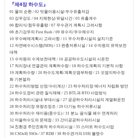
『제4장 하수도』
01 물의 순환 / 02 빗물이용시설/우수유출저감
03 강우강도 / 04 지체현상/유달시간 / 05 유출계수
06 합리식/첨두유출량 / 07 우수관거 계획시 고려사항
08 초기강우의 First flush / 09 유수지/우수체수지
10 우수배제계획시 고려사항 / 11 우수저류시설의 설치기준
12 자연배수시스템(NDS) / 13 완충저류시설 / 14 수자원의 유역보전
대책
15 수자원의 수계보전대책 / 16 공공하수도시설의 시운전
17 처리장내 연결관의 계획하수량 / 18 하수도계획의 기본적 사항
19 계획하수량 / 20 하수도계획/계획오염부하량 / 21 오염지하수정
화 기본절차
22 하수처리방법 선정/수리계산 / 23 하수처리장 에너지 자립화 방안
24 하수도정비 관련 질식재해 / 25 BTL과 BTO 사업방식
26 하수처리시설내 부대시설 / 27 공공하수처리시설의 계열화운전
28 하수처리장 유량조정조 / 29 다기능 하수저류시설
30 하수처리수 재이용(중수도) / 31 분뇨·음식물 폐수 연계처리
32 마을하수도의 문제점 / 33 간이공공하수처리시설
34 친환경 주민친화적 하수처리시설 / 35 스마트 하수도사업
36 CSOs와 SSOs / 37 RDII / 38 하수관거의 I/I와 불명수