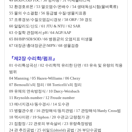
49 BOD/COD/TOC / 50 방사능 / 51 미세플라스틱
52 환경호르몬 / 53 열오염수/온배수 / 54 생태독성시험(물벼룩류)
55 물의 수소결합 / 56 등급별 수질/생물지표종
57 조류경보/수질오염감시경보 / 58 ORP / 59 경도
60 알칼리도/산도 / 61 JTU & NTU / 62 SAR
63 수질학 관점에서 pH / 64 AGP/AAP
65 BI/BIP/SDI/SOD / 66 병원균의 오염지표 미생물
67 대장균/총대장균군/MPN / 68 생물검증
『제2장 수리학/펌프』
01 수리특성곡선 / 02 수리학적 유리한 단면 / 03 유속 및 유량의 적용
범위
04 Manning / 05 Hazen-Williams / 06 Chezy
07 Bernoulli′s의 정리 / 08 Torricelli′s의 정리
09 유체의 연속방정식 / 10 Darcy-Weisbach
11 Reynolds number / 12 Froude number
13 에너지경사/동수경사 / 14 도수관
15 병렬관수로 / 16 관망해석/등치관법 / 17 관망해석/Hardy Cross법
18 역사이펀 / 19 Siphon / 20 수관교/교량첨가 관
21 접합정 / 22 관로의 부속설비 / 23 유량측정방법
24 관 추진공법 / 25 쉬일드(shield) 공법 / 26 부단수공법