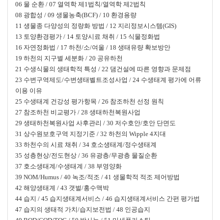
06 물 순환 / 07 열역학 제1법칙/열역학 제2법칙
08 광합성 / 09 생물농축(BCF) / 10 환경용량
11 생물종 다양성의 정량화 방법 / 12 지리정보시스템(GIS)
13 토양환경평가 / 14 토양시료 채취 / 15 식물정화법
16 자연정화법 / 17 하천/소/여울 / 18 생태유량 확보방안
19 하천의 지구별 세분화 / 20 공유하천
21 수생식물의 생태학적 특성 / 22 댐건설에 따른 영향과 문제점
23 수변구역제도/수변생태벨트조성사업 / 24 수생태계 평가에 어류
이용 이유
25 수생태계 건강성 평가항목 / 26 참조하천 선정 원칙
27 참조하천 비교평가 / 28 생태하천복원사업
29 생태하천복원사업 사후관리 / 30 저수호안/호안 단면도
31 상수원보호구역 지정기준 / 32 하천의 Wipple 4지대
33 하천수의 시료 채취 / 34 호소생태계/정수생태계
35 성층현상/전도현상 / 36 유광층/무광층 물질순환
37 호소생태계/수생태계 / 38 부영양화
39 NOM/Humus / 40 녹조/적조 / 41 생물학적 적조 제어방법
42 해양생태계 / 43 갯벌/홍수맥박
44 습지 / 45 습지생태계서비스 / 46 습지생태계서비스 간편 평가법
47 습지의 생태적 가치/습지보전법 / 48 인공습지