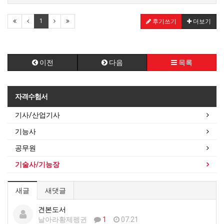
1
후기쓰기
더보기
이전
다음
목록
자격수험서
기사/산업기사
기능사
공무원
기술사/기능장
새글
새댓글
견본도서
날아라황제펭귄
1
07.21