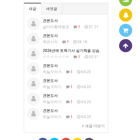
새글
새댓글
견본도서
날아라황제펭귄
1
07.21
견본도서
묵은시자
1
06.18
2026년에 토목기사 실기책을 샀습니다.
ㅇㅇㅇㅇㅇㅇㄹ
1
05.31
견본도서
하늘꾸러기
1
04.20
견본도서
하늘꾸러기
1
04.20
견본도서
하늘꾸러기
1
04.20
견본도서
하늘꾸러기
1
04.20
+ 새글 더보기