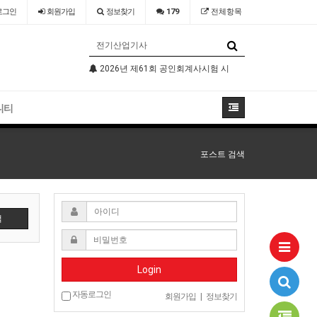
로그인
회원
가입
정보찾기
179
전체항목
기술자격검정 시행공고
2026년 제61회 공인회계사시험 시행공고
2026년 국가
니티
포스트 검색
색
Login
자동로그인
회원가입
|
정보찾기