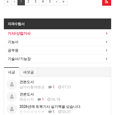
1
2
3
4
5
자격수험서
기사/산업기사
기능사
공무원
기술사/기능장
새글
새댓글
견본도서
날아라황제펭귄
1
07.21
견본도서
묵은시자
1
06.18
2026년에 토목기사 실기책을 샀습니다.
ㅇㅇㅇㅇㅇㅇㄹ
1
05.31