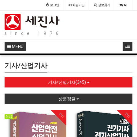
로그인
회원
가입
정보찾기
61
since 1976
MENU
기사/산업기사
기사/산업기사(345)
상품정렬
DC
DC