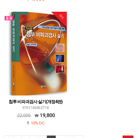
DC
침투 비파괴검사 실기(개정4판)
979-11-6045-277-8
19,800
22,000
10% DC