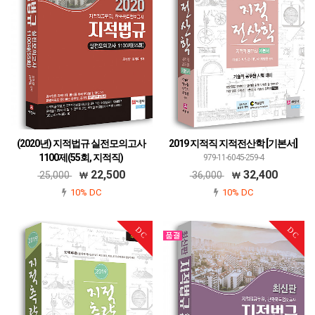
(2020년) 지적법규 실전모의고사
2019 지적직 지적전산학 [기본서]
1100제(55회, 지적직)
979-11-6045-259-4
979-11-6045-350-8
22,500
32,400
25,000
36,000
10% DC
10% DC
DC
DC