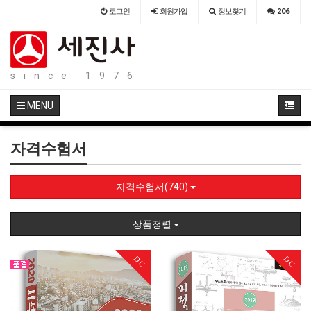
로그인
회원
가입
정보찾기
206
since 1976
MENU
자격수험서
자격수험서(740)
상품정렬
DC
DC