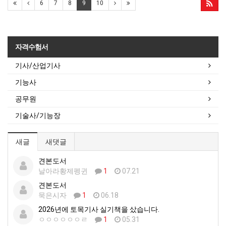
6
7
8
9
10
자격수험서
기사/산업기사
기능사
공무원
기술사/기능장
새글
새댓글
견본도서
날아라황제펭귄
1
07.21
견본도서
묵은시자
1
06.18
2026년에 토목기사 실기책을 샀습니다.
ㅇㅇㅇㅇㅇㅇㄹ
1
05.31