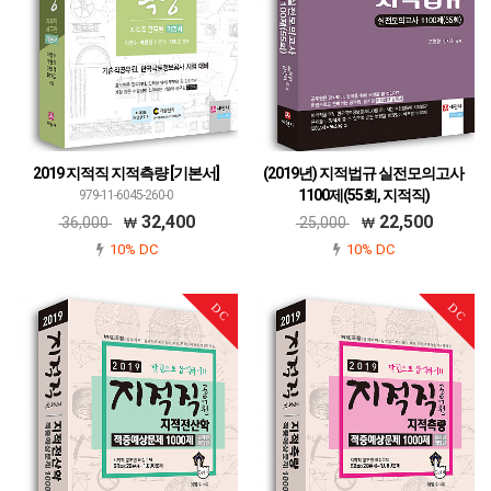
2019 지적직 지적측량 [기본서]
(2019년) 지적법규 실전모의고사
1100제(55회, 지적직)
979-11-6045-260-0
979-11-6045-319-5
32,400
22,500
36,000
25,000
10% DC
10% DC
DC
DC